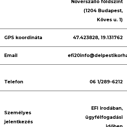
Nővérszálló földszint
(1204 Budapest,
Köves u. 1)
GPS koordináta
47.423828, 19.131762
Email
efi20info@delpestikorh
Telefon
06 1/289-6212
EFI irodában,
Személyes
ügyfélfogadási
jelentkezés
időben