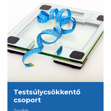
Testsúlycsökkentő
csoport
Tovább