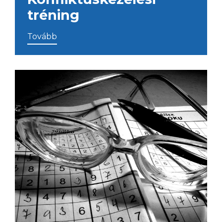
tréning
Tovább