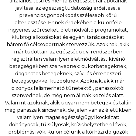
általános, testi és mentális egészségi állapotának
javítása, az egészségtudatosság erősítése, a
prevenciós gondolkodás szélesebb körű
elterjesztése. Ennek érdekében a különféle
ingyenes szűréseket, életmódváltó programokat,
klubfoglalkozásokat és egyéni tanácsadásokat
három fő célcsoportnak szervezzük. Azoknak, akik
már tudottan, az egészségügyi rendszerben
regisztráltan valamilyen életmódváltást kívánó
betegségekben szenvednek: cukorbetegeknek,
daganatos betegeknek, szív- és érrendszeri
betegségekkel küzdőknek. Azoknak, akik már
bizonyos felismerhető tünetektől, panaszoktól
szenvednek, de még nem állnak kezelés alatt.
Valamint azoknak, akik ugyan nem betegek és talán
még panaszaik sincsenek, de jelen van az életükben
valamilyen magas egészségügyi kockázat:
dohányosok, túlsúlyosak, krízishelyzetben lévők,
problémás ivók. Külön célunk a kórházi dolgozók